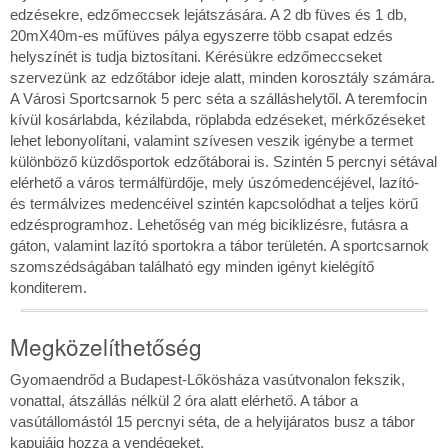
edzésekre, edzőmeccsek lejátszására. A 2 db füves és 1 db,
20mX40m-es műfüves pálya egyszerre több csapat edzés
helyszínét is tudja biztosítani. Kérésükre edzőmeccseket
szervezünk az edzőtábor ideje alatt, minden korosztály számára.
A Városi Sportcsarnok 5 perc séta a szálláshelytől. A teremfocin
kívül kosárlabda, kézilabda, röplabda edzéseket, mérkőzéseket
lehet lebonyolítani, valamint szívesen veszik igénybe a termet
különböző küzdősportok edzőtáborai is. Szintén 5 percnyi sétával
elérhető a város termálfürdője, mely úszómedencéjével, lazító-
és termálvizes medencéivel szintén kapcsolódhat a teljes körű
edzésprogramhoz. Lehetőség van még biciklizésre, futásra a
gáton, valamint lazító sportokra a tábor területén. A sportcsarnok
szomszédságában található egy minden igényt kielégítő
konditerem.
Megközelíthetőség
Gyomaendrőd a Budapest-Lőkösháza vasútvonalon fekszik,
vonattal, átszállás nélkül 2 óra alatt elérhető. A tábor a
vasútállomástól 15 percnyi séta, de a helyijáratos busz a tábor
kapujáig hozza a vendégeket.