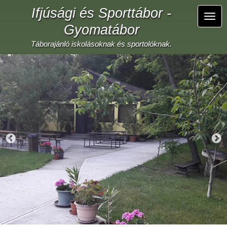
Ugrás
Ifjúsági és Sporttábor -
a
Navi
tartalomra
Gyomatábor
átka
Táborajánló iskolásoknak és sportolóknak.