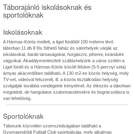
Táborajánló iskolásoknak és
sportolóknak
Iskolásoknak
A Hármas-Körös mellett, a liget fürdőtől 100 méterre lévő
táborban 11 db 8 fős fűthető faház és sátorhelyek várják az
iskolásokat, baráti társaságokat, horgászni, pihenni, kirándulni
vágyókat. Akadálymentesített szálláshelyünk a város szélén a
Liget fürdő és a Hármas-Körös között félúton (5-5 percnyi séta)
árnyas akácerdőben található. A 130 m2-es közös helység, mely
TV-vel, videóval felszerelt, ill. a közös tisztálkodási helység
szolgálják továbbá vendégeink kényelmét. Az étkezés a táborban
megoldott, de hangulatos szalonnasütésekre és bográcsolásra is
van lehetőség.
Sportolóknak
Táborunk közvetlen szomszédságában található a
Gyomaendrődi Futball Club sportpályája, mely alkalmas