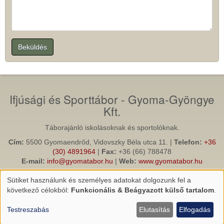
Beküldés
Ifjúsági és Sporttábor - Gyoma-Gyöngye
Kft.
Táborajánló iskolásoknak és sportolóknak.
Cím:
5500 Gyomaendrőd, Vidovszky Béla utca 11. |
Telefon:
+36
(30) 4891964
|
Fax:
+36 (66) 788478
E-mail:
info@gyomatabor.hu
|
Web:
www.gyomatabor.hu
Gyomaendrod.com
(Gyomaendrőd információs, turisztikai és
Sütiket használunk és személyes adatokat dolgozunk fel a
közösségi portálja)
Személyes
következő célokból:
Funkcionális & Beágyazott külső tartalom
.
adatok
és
Testreszabás
Elutasítás
Elfogadás
sütik