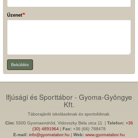
Üzenet
Beküldés
Ifjúsági és Sporttábor - Gyoma-Gyöngye
Kft.
Táborajánló iskolásoknak és sportolóknak.
Cím:
5500 Gyomaendrőd, Vidovszky Béla utca 11. |
Telefon:
+36
(30) 4891964
|
Fax:
+36 (66) 788478
E-mail:
info@gyomatabor.hu
|
Web:
www.gyomatabor.hu