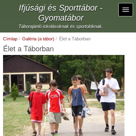
Ugrás
Ifjúsági és Sporttábor -
a
Navi
tartalomra
Gyomatábor
átka
Táborajánló iskolásoknak és sportolóknak.
Címlap
Galéria (a tábor)
Élet a Táborban
Élet a Táborban