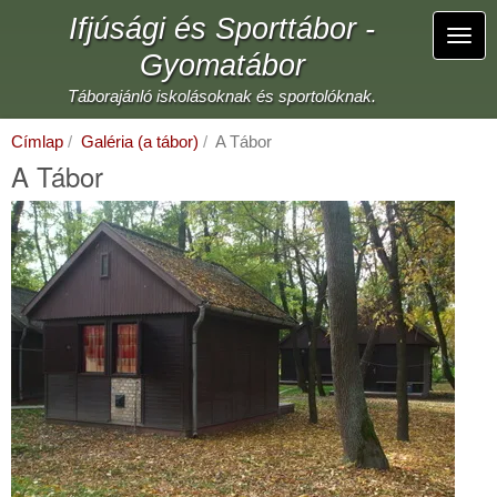
Ugrás
Ifjúsági és Sporttábor -
a
Navi
tartalomra
Gyomatábor
átka
Táborajánló iskolásoknak és sportolóknak.
Címlap
Galéria (a tábor)
A Tábor
A Tábor