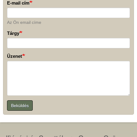
E-mail cím
Az Ön email címe
Tárgy
Üzenet
Beküldés