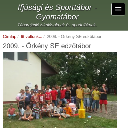
Ugrás
Ifjúsági és Sporttábor -
a
Navi
tartalomra
Gyomatábor
átka
Táborajánló iskolásoknak és sportolóknak.
Címlap
Itt voltunk...
2009. - Örkény SE edzőtábor
2009. - Örkény SE edzőtábor