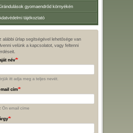
Kirándulások gyomaendrőd környékén
Adatvédelmi tájékoztató
z alábbi űrlap segítségével lehetősége van
apcsolat
lvenni velünk a kapcsolatot, vagy feltenni
érdéseit.
aját név
rjük itt adja meg a teljes nevét.
-mail cím
z Ön email címe
árgy