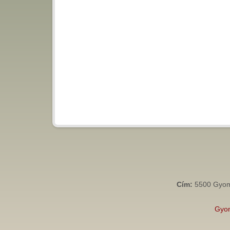
Cím:
5500 Gyoma
Gyo