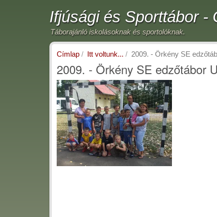
Ugrás
Ifjúsági és Sporttábor 
a
tartalomra
Táborajánló iskolásoknak és sportolóknak.
Címlap
Itt voltunk...
2009. - Örkény SE edzőtá
2009. - Örkény SE edzőtábor 