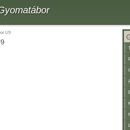
- Gyomatábor
bor U9
U9
I