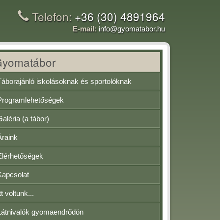
Telefon:
+36 (30) 4891964
E-mail:
info@gyomatabor.hu
Gyomatábor
Táborajánló iskolásoknak és sportolóknak
Programlehetőségek
Galéria (a tábor)
Áraink
Elérhetőségek
Kapcsolat
tt voltunk...
Látnivalók gyomaendrődön