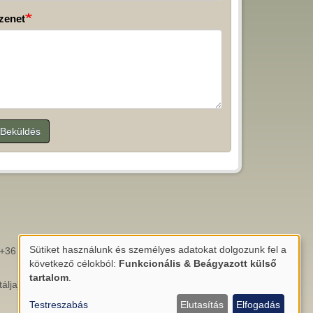
zenet
Beküldés
.
Sütiket használunk és személyes adatokat dolgozunk fel a
+36 (66) 788478
Személyes
következő célokból:
Funkcionális & Beágyazott külső
adatok
tartalom
.
álja)
és
Testreszabás
Elutasítás
Elfogadás
sütik