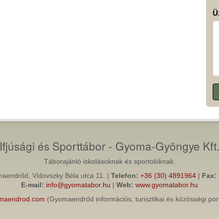
Ü
Ifjúsági és Sporttábor - Gyoma-Gyöngye Kft
Táborajánló iskolásoknak és sportolóknak.
endrőd, Vidovszky Béla utca 11. |
Telefon:
+36 (30) 4891964
|
Fax:
E-mail:
info@gyomatabor.hu
|
Web:
www.gyomatabor.hu
maendrod.com
(Gyomaendrőd információs, turisztikai és közösségi port