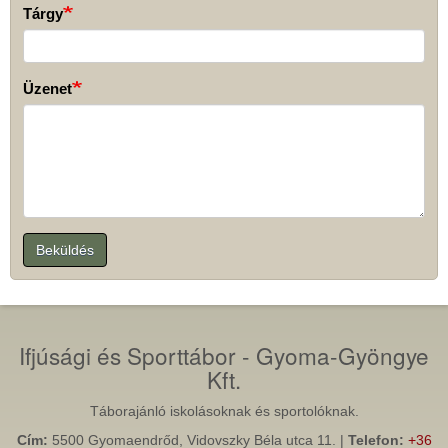
Tárgy
Üzenet
Beküldés
Ifjúsági és Sporttábor - Gyoma-Gyöngye
Kft.
Táborajánló iskolásoknak és sportolóknak.
Cím:
5500 Gyomaendrőd, Vidovszky Béla utca 11. |
Telefon:
+36