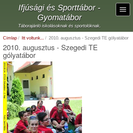
Ugrás
Ifjúsági és Sporttábor -
a
Navi
tartalomra
Gyomatábor
átka
Táborajánló iskolásoknak és sportolóknak.
Címlap
Itt voltunk...
2010. augusztus - Szegedi TE gólyatábor
2010. augusztus - Szegedi TE
gólyatábor