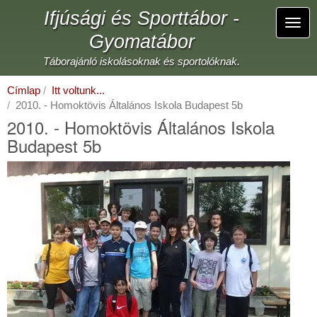
Ugrás
Ifjúsági és Sporttábor -
a
Navi
tartalomra
Gyomatábor
átka
Táborajánló iskolásoknak és sportolóknak.
Címlap
Itt voltunk...
2010. - Homoktövis Általános Iskola Budapest 5b
2010. - Homoktövis Általános Iskola
Budapest 5b