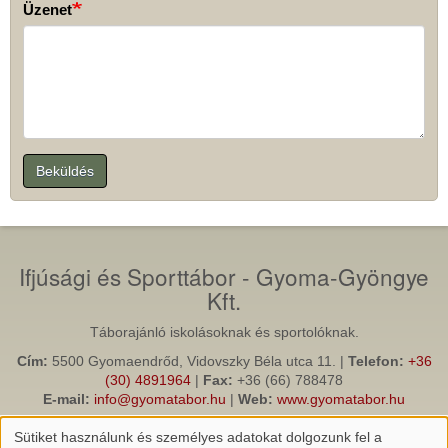
Üzenet
Beküldés
Ifjúsági és Sporttábor - Gyoma-Gyöngye
Kft.
Táborajánló iskolásoknak és sportolóknak.
Cím:
5500 Gyomaendrőd, Vidovszky Béla utca 11. |
Telefon:
+36
(30) 4891964
|
Fax:
+36 (66) 788478
E-mail:
info@gyomatabor.hu
|
Web:
www.gyomatabor.hu
Gyomaendrod.com
(Gyomaendrőd információs, turisztikai és
Sütiket használunk és személyes adatokat dolgozunk fel a
közösségi portálja)