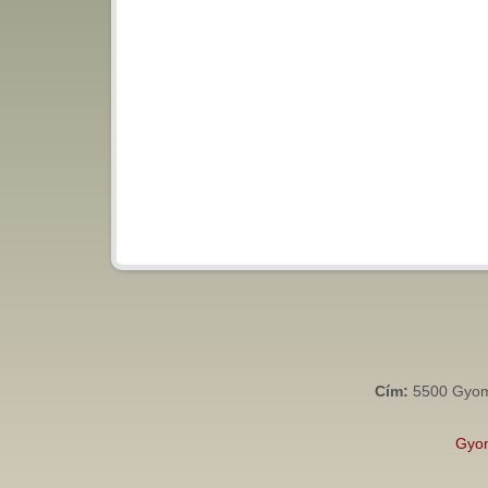
Cím:
5500 Gyoma
Gyo