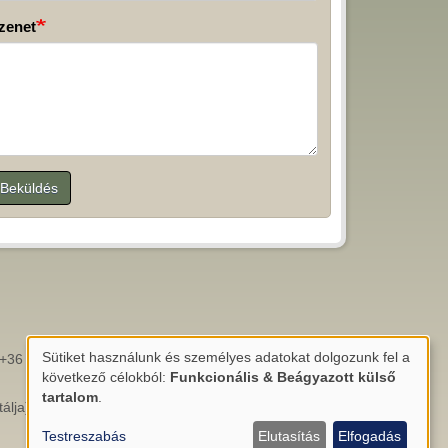
zenet
Beküldés
.
Sütiket használunk és személyes adatokat dolgozunk fel a
+36 (66) 788478
Személyes
következő célokból:
Funkcionális & Beágyazott külső
adatok
tartalom
.
álja)
és
Testreszabás
Elutasítás
Elfogadás
sütik