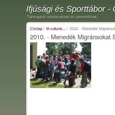
Ugrás
Ifjúsági és Sporttábor 
a
tartalomra
Táborajánló iskolásoknak és sportolóknak.
Címlap
Itt voltunk...
2010. - Menedék Migránsok
2010. - Menedék Migránsokat S