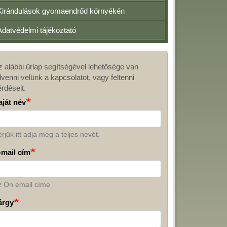
Kirándulások gyomaendrőd környékén
Adatvédelmi tájékoztató
z alábbi űrlap segítségével lehetősége van
apcsolat
lvenni velünk a kapcsolatot, vagy feltenni
érdéseit.
aját név
rjük itt adja meg a teljes nevét.
-mail cím
z Ön email címe
árgy