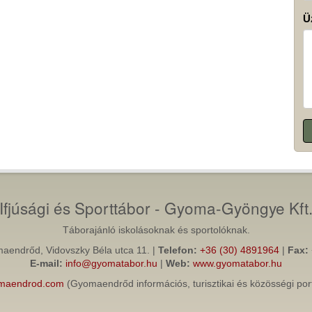
Ü
Ifjúsági és Sporttábor - Gyoma-Gyöngye Kft
Táborajánló iskolásoknak és sportolóknak.
endrőd, Vidovszky Béla utca 11. |
Telefon:
+36 (30) 4891964
|
Fax:
E-mail:
info@gyomatabor.hu
|
Web:
www.gyomatabor.hu
maendrod.com
(Gyomaendrőd információs, turisztikai és közösségi port