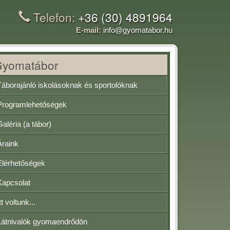
Telefon:
+36 (30) 4891964
E-mail:
info@gyomatabor.hu
Gyomatábor
Táborajánló iskolásoknak és sportolóknak
Programlehetőségek
Galéria (a tábor)
Áraink
Elérhetőségek
Kapcsolat
tt voltunk...
Látnivalók gyomaendrődön