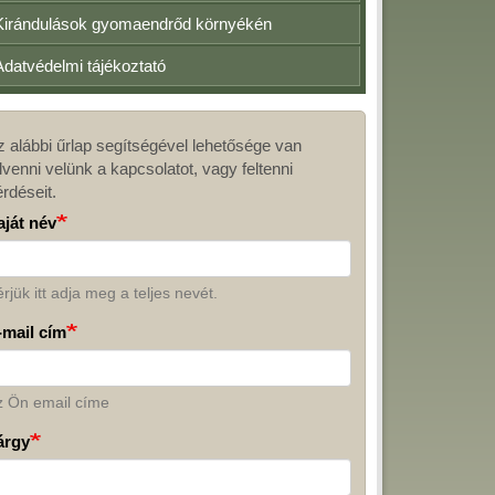
Kirándulások gyomaendrőd környékén
Adatvédelmi tájékoztató
z alábbi űrlap segítségével lehetősége van
apcsolat
lvenni velünk a kapcsolatot, vagy feltenni
érdéseit.
aját név
rjük itt adja meg a teljes nevét.
-mail cím
z Ön email címe
árgy