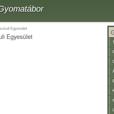
- Gyomatábor
ocisuli Egyesület
uli Egyesület
I