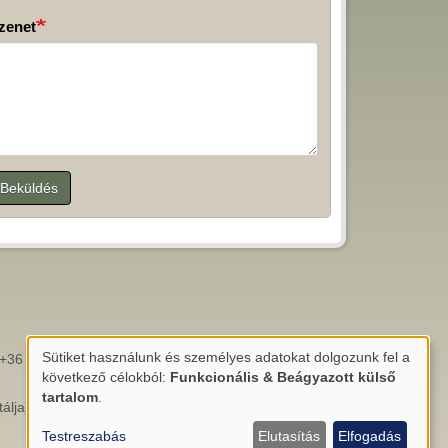
zenet
Beküldés
.
Sütiket használunk és személyes adatokat dolgozunk fel a
+36 (66) 788478
Személyes
következő célokból:
Funkcionális & Beágyazott külső
adatok
tartalom
.
álja)
és
Testreszabás
Elutasítás
Elfogadás
sütik