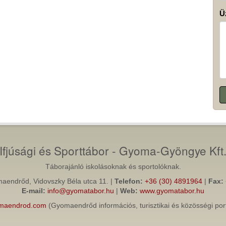
Ü
Ifjúsági és Sporttábor - Gyoma-Gyöngye Kft
Táborajánló iskolásoknak és sportolóknak.
endrőd, Vidovszky Béla utca 11. |
Telefon:
+36 (30) 4891964
|
Fax:
E-mail:
info@gyomatabor.hu
|
Web:
www.gyomatabor.hu
maendrod.com
(Gyomaendrőd információs, turisztikai és közösségi port