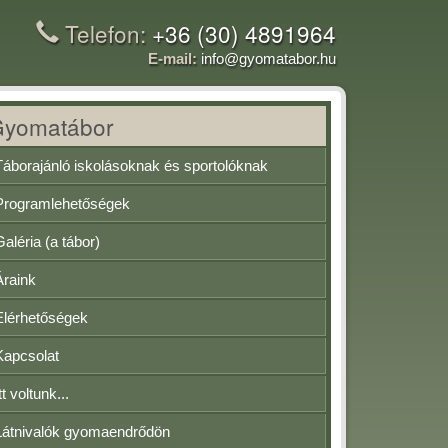
Telefon:
+36 (30) 4891964
E-mail:
info@gyomatabor.hu
Gyomatábor
Táborajánló iskolásoknak és sportolóknak
Programlehetőségek
Galéria (a tábor)
Áraink
Elérhetőségek
Kapcsolat
tt voltunk...
Látnivalók gyomaendrődön