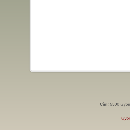
Cím:
5500 Gyoma
Gyo