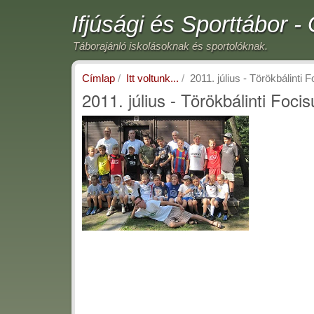
Ugrás
Ifjúsági és Sporttábor 
a
tartalomra
Táborajánló iskolásoknak és sportolóknak.
Címlap
Itt voltunk...
2011. július - Törökbálinti F
2011. július - Törökbálinti Focis