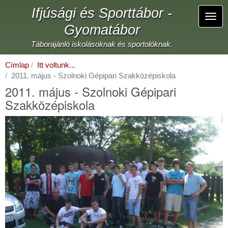
Ugrás
Ifjúsági és Sporttábor -
a
Navi
tartalomra
Gyomatábor
átka
Táborajánló iskolásoknak és sportolóknak.
Címlap
Itt voltunk...
2011. május - Szolnoki Gépipari Szakközépiskola
2011. május - Szolnoki Gépipari
Szakközépiskola