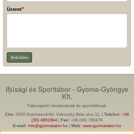
Üzenet
Beküldés
Ifjúsági és Sporttábor - Gyoma-Gyöngye
Kft.
Táborajánló iskolásoknak és sportolóknak.
Cím:
5500 Gyomaendrőd, Vidovszky Béla utca 11. |
Telefon:
+36
(30) 4891964
|
Fax:
+36 (66) 788478
E-mail:
info@gyomatabor.hu
|
Web:
www.gyomatabor.hu