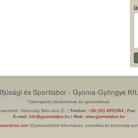
Ü
Ifjúsági és Sporttábor - Gyoma-Gyöngye Kft
Táborajánló iskolásoknak és sportolóknak.
endrőd, Vidovszky Béla utca 11. |
Telefon:
+36 (30) 4891964
|
Fax:
E-mail:
info@gyomatabor.hu
|
Web:
www.gyomatabor.hu
maendrod.com
(Gyomaendrőd információs, turisztikai és közösségi port