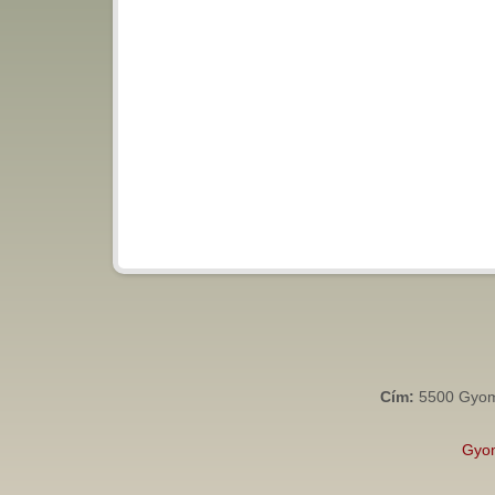
Cím:
5500 Gyoma
Gyo