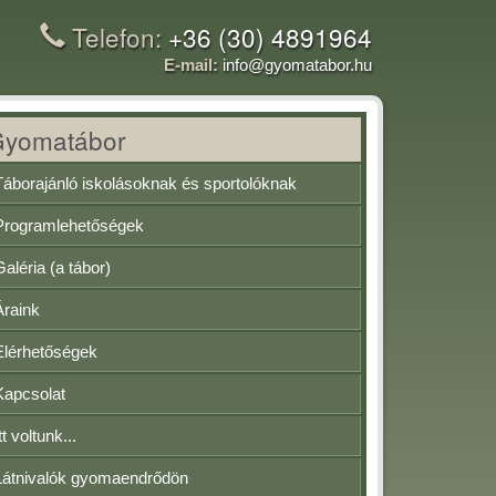
Telefon:
+36 (30) 4891964
E-mail:
info@gyomatabor.hu
Gyomatábor
Táborajánló iskolásoknak és sportolóknak
Programlehetőségek
Galéria (a tábor)
Áraink
Elérhetőségek
Kapcsolat
tt voltunk...
Látnivalók gyomaendrődön