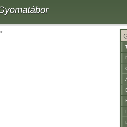
- Gyomatábor
or
I