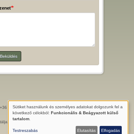
zenet
Beküldés
.
Sütiket használunk és személyes adatokat dolgozunk fel a
+36 (66) 788478
Személyes
következő célokból:
Funkcionális & Beágyazott külső
adatok
tartalom
.
álja)
és
Testreszabás
Elutasítás
Elfogadás
sütik