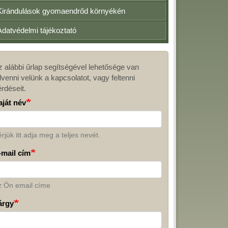
Kirándulások gyomaendrőd környékén
Adatvédelmi tájékoztató
z alábbi űrlap segítségével lehetősége van
apcsolat
lvenni velünk a kapcsolatot, vagy feltenni
érdéseit.
aját név
rjük itt adja meg a teljes nevét.
-mail cím
z Ön email címe
árgy