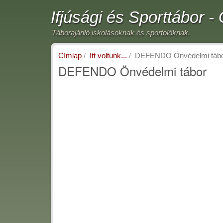
Ugrás
Ifjúsági és Sporttábor 
a
tartalomra
Táborajánló iskolásoknak és sportolóknak.
Címlap
Itt voltunk...
DEFENDO Önvédelmi táb
DEFENDO Önvédelmi tábor