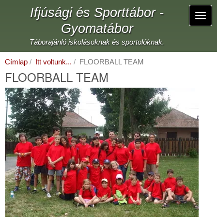
Ugrás
Ifjúsági és Sporttábor -
a
Navi
tartalomra
Gyomatábor
átka
Táborajánló iskolásoknak és sportolóknak.
Címlap
Itt voltunk...
FLOORBALL TEAM
FLOORBALL TEAM