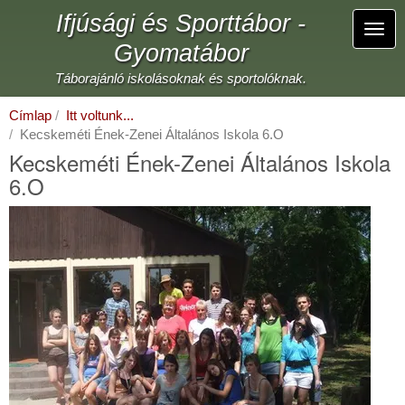
Ugrás
Ifjúsági és Sporttábor -
a
Navi
tartalomra
Gyomatábor
átka
Táborajánló iskolásoknak és sportolóknak.
Címlap
Itt voltunk...
Kecskeméti Ének-Zenei Általános Iskola 6.O
Kecskeméti Ének-Zenei Általános Iskola
6.O