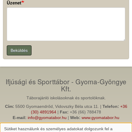
Üzenet
Beküldés
Ifjúsági és Sporttábor - Gyoma-Gyöngye
Kft.
Táborajánló iskolásoknak és sportolóknak.
Cím:
5500 Gyomaendrőd, Vidovszky Béla utca 11. |
Telefon:
+36
(30) 4891964
|
Fax:
+36 (66) 788478
E-mail:
info@gyomatabor.hu
|
Web:
www.gyomatabor.hu
Gyomaendrod.com
(Gyomaendrőd információs, turisztikai és
Sütiket használunk és személyes adatokat dolgozunk fel a
közösségi portálja)