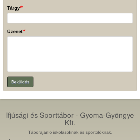
Tárgy
Üzenet
Beküldés
Ifjúsági és Sporttábor - Gyoma-Gyöngye
Kft.
Táborajánló iskolásoknak és sportolóknak.