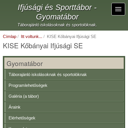
Ugrás
Ifjúsági és Sporttábor -
a
Navi
tartalomra
Gyomatábor
átka
Táborajánló iskolásoknak és sportolóknak.
Címlap
Itt voltunk...
KISE Kőbányai Ifjúsági SE
KISE Kőbányai Ifjúsági SE
Gyomatábor
Táborajánló iskolásoknak és sportolóknak
Programlehetőségek
Galéria (a tábor)
Áraink
Elérhetőségek