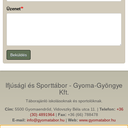
Üzenet
Beküldés
Ifjúsági és Sporttábor - Gyoma-Gyöngye
Kft.
Táborajánló iskolásoknak és sportolóknak.
Cím:
5500 Gyomaendrőd, Vidovszky Béla utca 11. |
Telefon:
+36
(30) 4891964
|
Fax:
+36 (66) 788478
E-mail:
info@gyomatabor.hu
|
Web:
www.gyomatabor.hu