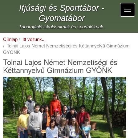
Ugrás
Ifjúsági és Sporttábor -
a
Navi
tartalomra
Gyomatábor
átka
Táborajánló iskolásoknak és sportolóknak.
Címlap
Itt voltunk...
Tolnai Lajos Német Nemzetiségi és Kéttannyelvű Gimnázium
GYÖNK
Tolnai Lajos Német Nemzetiségi és
Kéttannyelvű Gimnázium GYÖNK