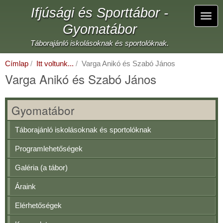
Ugrás
Ifjúsági és Sporttábor -
a
Navi
tartalomra
Gyomatábor
átka
Táborajánló iskolásoknak és sportolóknak.
Címlap
Itt voltunk...
Varga Anikó és Szabó János
Varga Anikó és Szabó János
Gyomatábor
Táborajánló iskolásoknak és sportolóknak
Programlehetőségek
Galéria (a tábor)
Áraink
Elérhetőségek