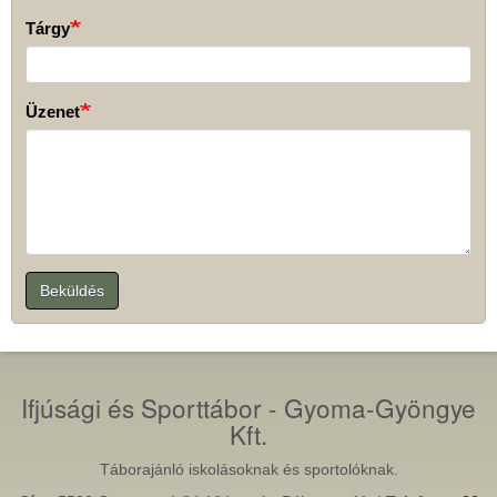
Tárgy
Üzenet
Beküldés
Ifjúsági és Sporttábor - Gyoma-Gyöngye
Kft.
Táborajánló iskolásoknak és sportolóknak.