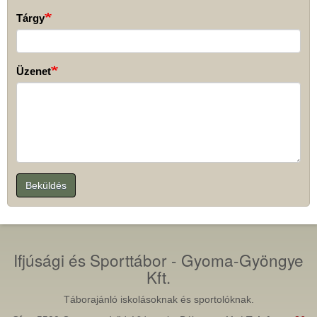
Tárgy
Üzenet
Beküldés
Ifjúsági és Sporttábor - Gyoma-Gyöngye
Kft.
Táborajánló iskolásoknak és sportolóknak.