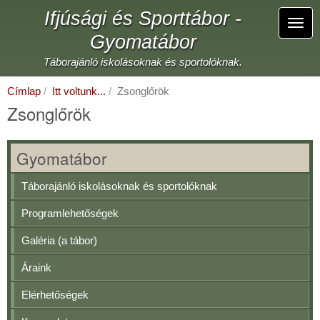
Ugrás
Ifjúsági és Sporttábor -
a
Navi
tartalomra
Gyomatábor
átka
Táborajánló iskolásoknak és sportolóknak.
Címlap
Itt voltunk...
Zsonglőrök
Zsonglőrök
Gyomatábor
Táborajánló iskolásoknak és sportolóknak
Programlehetőségek
Galéria (a tábor)
Áraink
Elérhetőségek